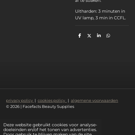
af te soaken.
Uitharden: 3 minuten in
UV lamp, 3 min in CCFL.
D
D
S
D
e
e
h
e
l
e
a
l
e
l
r
e
n
e
n
privacy policy
|
cookies policy
|
algemene voorwaarden
© 2026 | Facefacts Beauty Supplies
Deze website gebruikt cookies voor analyse-
doeleinden en/of het tonen van advertenties.
Door gebruik te blijven maken van de site