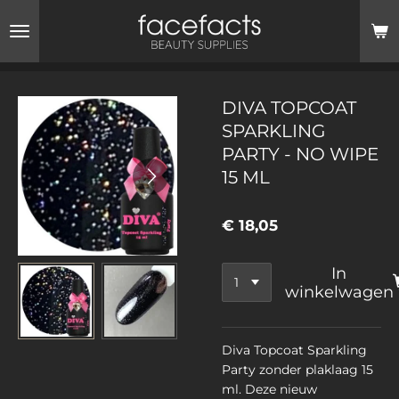
Ga
direct
naar
de
hoofdinhoud
DIVA TOPCOAT
SPARKLING
PARTY - NO WIPE
15 ML
€ 18,05
In
winkelwagen
Diva Topcoat Sparkling
Party zonder plaklaag 15
ml. Deze nieuw