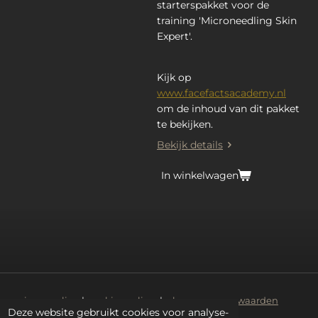
starterspakket voor de
training
'Microneedling Skin
Expert'.
Kijk op
www.facefactsacademy.nl
om de inhoud van dit pakket
te bekijken.
Bekijk details
In winkelwagen
privacy policy
|
cookies policy
|
algemene voorwaarden
Deze website gebruikt cookies voor analyse-
© 2026 | Facefacts Beauty Supplies