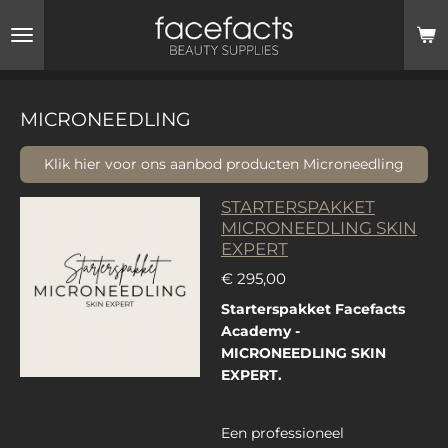
Ga
direct
naar
de
hoofdinhoud
MICRONEEDLING
Klik hier voor ons aanbod producten Microneedling
STARTERSPAKKET
MICRONEEDLING SKIN
EXPERT
€ 295,00
Starterspakket Facefacts
Academy -
MICRONEEDLING SKIN
EXPERT.
Een professioneel