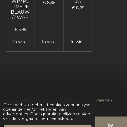
WIMPE
3%
€ 8,95
R VERF
€ 8,95
BLAUW
/ZWAR
T
€ 5,95
In winkelwagen
In winkelwagen
In winkelwagen
privacy policy
|
cookies policy
|
algemene voorwaarden
Deze website gebruikt cookies voor analyse-
© 2026 | Facefacts Beauty Supplies
doeleinden en/of het tonen van
advertenties. Door gebruik te blijven maken
van de site gaat u hiermee akkoord.