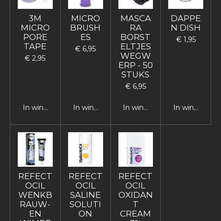
3M
MICRO
MASCA
DAPPE
MICRO
BRUSH
RA
N DISH
PORE
ES
BORST
€ 1,95
TAPE
ELTJES
€ 6,95
WEGW
€ 2,95
ERP - 50
STUKS
€ 6,95
In winkelwagen
In winkelwagen
In winkelwagen
In winkelwag
REFECT
REFECT
REFECT
OCIL
OCIL
OCIL
WENKB
SALINE
OXIDAN
RAUW-
SOLUTI
T
EN
ON
CREAM