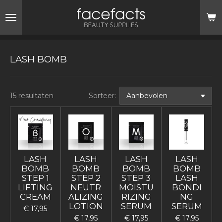
Ga
direct
naar
de
hoofdinhoud
LASH BOMB
15 resultaten
Sorteer:
LASH
LASH
LASH
LASH
BOMB
BOMB
BOMB
BOMB
STEP 1
STEP 2
STEP 3
LASH
LIFTING
NEUTR
MOISTU
BONDI
CREAM
ALIZING
RIZING
NG
LOTION
SERUM
SERUM
€ 17,95
€ 17,95
€ 17,95
€ 17,95