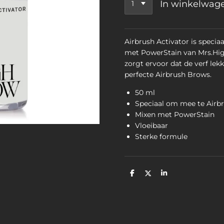
In winkelwag
Airbrush Activator is speci
met PowerStain van Mrs.Hig
zorgt ervoor dat de verf lekk
perfecte Airbrush Brows.
50 ml
Speciaal om mee te Airb
Mixen met PowerStain
Vloeibaar
Sterke formule
D
D
S
e
e
h
l
e
a
e
l
r
n
e