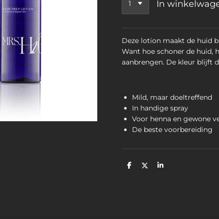
In winkelwag
Deze lotion maakt de huid b
Want hoe schoner de huid, 
aanbrengen. De kleur blijft d
Mild, maar doeltreffend
In handige spray
Voor henna en gewone ve
De beste voorbereiding
D
D
S
e
e
h
l
e
a
e
l
r
n
e