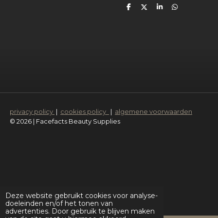
D
D
S
D
e
e
h
e
l
e
a
l
e
l
r
e
n
e
n
privacy policy
|
cookies policy
|
algemene voorwaarden
© 2026 | Facefacts Beauty Supplies
Deze website gebruikt cookies voor analyse-
doeleinden en/of het tonen van
advertenties. Door gebruik te blijven maken