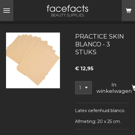
Ga
direct
naar
de
hoofdinhoud
PRACTICE SKIN
BLANCO - 3
STUKS
€ 12,95
In
winkelwagen
Latex oefenhuid blanco.
Afmeting: 20 x 25 cm.