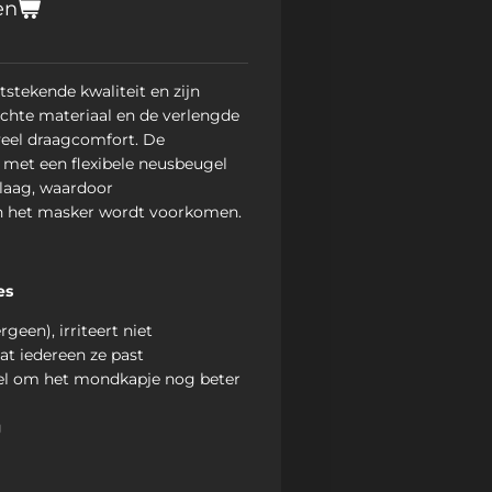
en
stekende kwaliteit en zijn
achte materiaal en de verlengde
veel draagcomfort. De
 met een flexibele neusbeugel
laag, waardoor
n het masker wordt voorkomen.
es
geen), irriteert niet
at iedereen ze past
el om het mondkapje nog beter
g