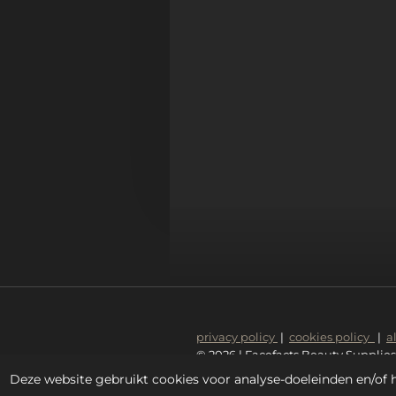
privacy policy
|
cookies policy
|
a
© 2026 | Facefacts Beauty Supplies
Deze website gebruikt cookies voor analyse-doeleinden en/of h