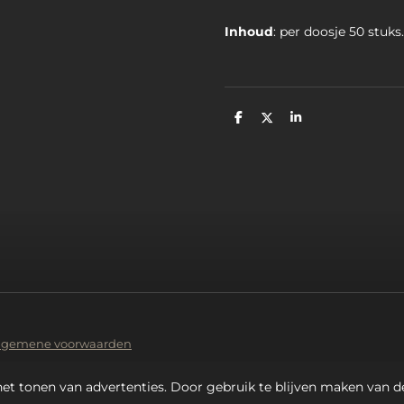
Inhoud
: per doosje 50 stuks.
D
D
S
e
e
h
l
e
a
e
l
r
n
e
lgemene voorwaarden
et tonen van advertenties. Door gebruik te blijven maken van d