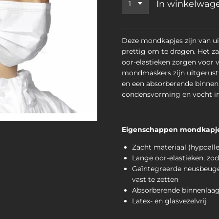
In winkelwag
Deze mondkapjes zijn van uit
prettig om te dragen. Het z
oor-elastieken zorgen voor 
mondmaskers zijn uitgerust
en een absorberende binnen
condensvorming en vocht i
Eigenschappen mondkapj
Zacht materiaal (hypoaller
Lange oor-elastieken, zod
Geïntegreerde neusbeug
vast te zetten
Absorberende binnenlaa
Latex- en glasvezelvrij