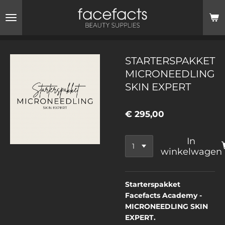
Ga
direct
naar
de
hoofdinhoud
STARTERSPAKKET
MICRONEEDLING
SKIN EXPERT
€ 295,00
In
winkelwagen
Starterspakket
Facefacts Academy -
MICRONEEDLING SKIN
EXPERT.