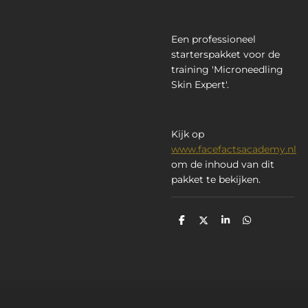
Een professioneel
starterspakket voor de
training
'Microneedling
Skin Expert'.
Kijk op
www.facefactsacademy.nl
om de inhoud van dit
pakket te bekijken.
D
D
S
D
e
e
h
e
l
e
a
l
e
l
r
e
n
e
n