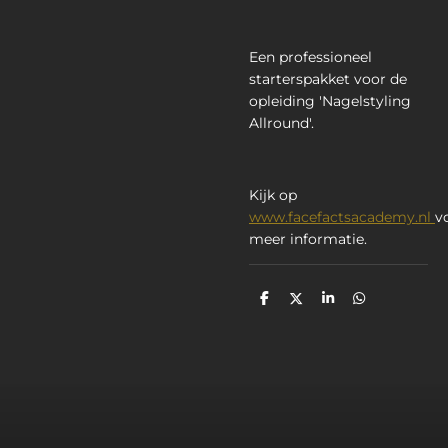
Een professioneel
starterspakket voor de
opleiding 'Nagelstyling
Allround'.
Kijk op
www.facefactsacademy.nl
v
meer informatie.
D
D
S
D
e
e
h
e
l
e
a
l
e
l
r
e
n
e
n