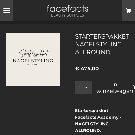
Ga
direct
naar
de
hoofdinhoud
STARTERSPAKKET
NAGELSTYLING
ALLROUND
€ 475,00
In
winkelwagen
Starterspakket
Facefacts Academy -
NAGELSTYLING
ALLROUND.