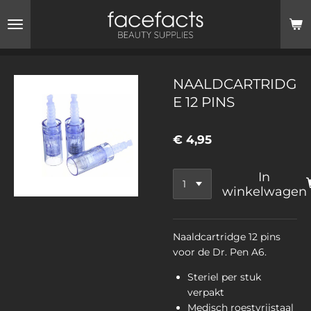
Ga
direct
naar
de
hoofdinhoud
NAALDCARTRIDG
E 12 PINS
€ 4,95
In
winkelwagen
Naaldcartridge 12 pins
voor de Dr. Pen A6.
Steriel per stuk
verpakt
Medisch roestvrijstaal