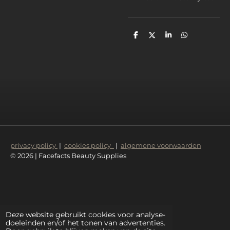
D
D
S
D
e
e
h
e
l
e
a
l
e
l
r
e
n
e
n
privacy policy
|
cookies policy
|
algemene voorwaarden
© 2026 | Facefacts Beauty Supplies
Deze website gebruikt cookies voor analyse-
doeleinden en/of het tonen van advertenties.