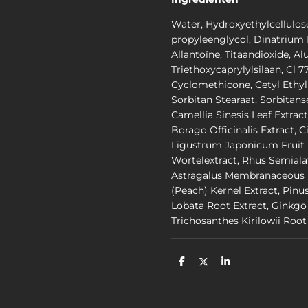
Water, Hydroxyethylcellulose
propyleenglycol, Dinatrium
Allantoïne, Titaandioxide, 
Triethoxycaprylylsilaan, Cl 7
Cyclomethicone, Cetyl Ethyl
Sorbitan Stearaat, Sorbitans
Camellia Sinesis Leaf Extrac
Borago Officinalis Extract, C
Ligustrum Japonicum Fruit E
Wortelextract, Rhus Semialat
Astragalus Membranaceous R
(Peach) Kernel Extract, Pinus
Lobata Root Extract, Ginkgo 
Trichosanthes Kirilowii Root 
D
D
S
e
e
h
l
e
a
e
l
r
n
e