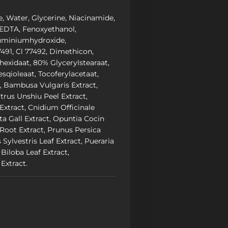
, Water, Glycerine, Niacinamide,
 EDTA, Fenoxyethanol,
Aluminiumhydroxide,
7491, Cl 77492, Dimethicon,
hexidaat, 80% Glycerylstearaat,
esqioleaat, Tocoferylacetaat,
t, Bambusa Vulgaris Extract,
itrus Unshiu Peel Extract,
xtract, Cnidium Officinale
a Gall Extract, Opuntia Cocin
oot Extract, Prunus Persica
 Sylvestris Leaf Extract, Pueraria
Biloba Leaf Extract,
Extract.