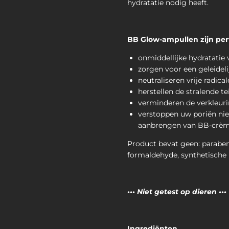
hydratatie nodig heeft.
BB Glow-ampullen zijn per
onmiddellijke hydratatie 
zorgen voor een geleideli
neutraliseren vrije radica
herstellen de stralende te
verminderen de verkleuri
verstoppen uw poriën niet
aanbrengen van BB-crèm
Product bevat geen: paraben
formaldehyde, synthetische 
••• Niet getest op dieren •••
Ingrediënten