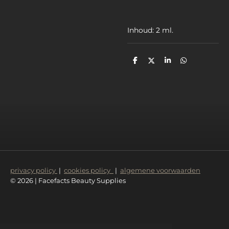
Inhoud: 2 ml.
D
D
S
D
e
e
h
e
l
e
a
l
e
l
r
e
n
e
n
privacy policy
|
cookies policy
|
algemene voorwaarden
© 2026 | Facefacts Beauty Supplies