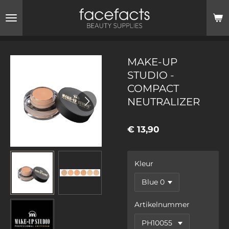
Ga
direct
naar
de
hoofdinhoud
MAKE-UP
STUDIO -
COMPACT
NEUTRALIZER
€ 13,90
Kleur
Artikelnummer