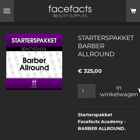
Ga
direct
naar
de
hoofdinhoud
STARTERSPAKKET
BARBER
ALLROUND
€ 325,00
In
winkelwagen
Starterspakket
Facefacts Academy -
BARBER ALLROUND.