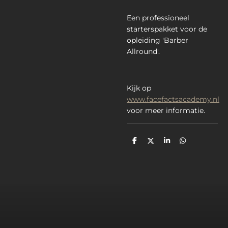
Een professioneel
starterspakket voor de
opleiding 'Barber
Allround'.
Kijk op
www.facefactsacademy.nl
voor meer informatie.
D
D
S
D
e
e
h
e
l
e
a
l
e
l
r
e
n
e
n