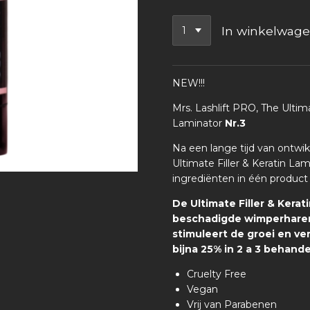
In winkelwag
NEW!!!
Mrs. Lashlift PRO, The Ultima
Laminator
Nr.3
Na een lange tijd van ontwi
Ultimate Filler & Keratin Lam
ingrediënten in één product 
De
Ultimate Filler & Kerat
beschadigde wimperharen,
stimuleert de groei en ve
bijna 25% in 2 a 3 behand
Cruelty Free
Vegan
Vrij van Parabenen