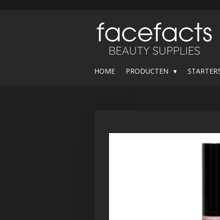
Ga
direct
naar
de
hoofdinhoud
HOME
PRODUCTEN
STARTER