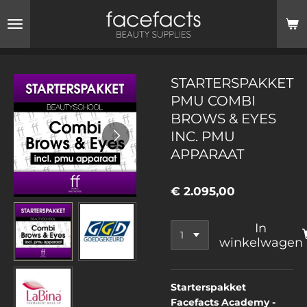
Ga
direct
naar
de
hoofdinhoud
STARTERSPAKKET
PMU COMBI
BROWS & EYES
INC. PMU
APPARAAT
€ 2.095,00
In
winkelwagen
Starterspakket
Facefacts Academy -