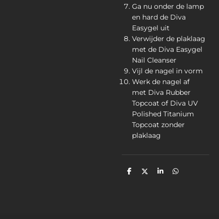
Ga nu onder de lamp
en hard de Diva
Easygel uit
Verwijder de plaklaag
met de Diva Easygel
Nail Cleanser
Vijl de nagel in vorm
Werk de nagel af
met Diva Rubber
Topcoat of Diva UV
Polished Titanium
Topcoat zonder
plaklaag
D
D
S
D
e
e
h
e
l
e
a
l
e
l
r
e
n
e
n