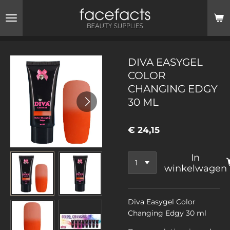
Ga
direct
naar
de
hoofdinhoud
DIVA EASYGEL
COLOR
CHANGING EDGY
30 ML
€ 24,15
In
winkelwagen
Diva Easygel Color
Changing Edgy 30 ml