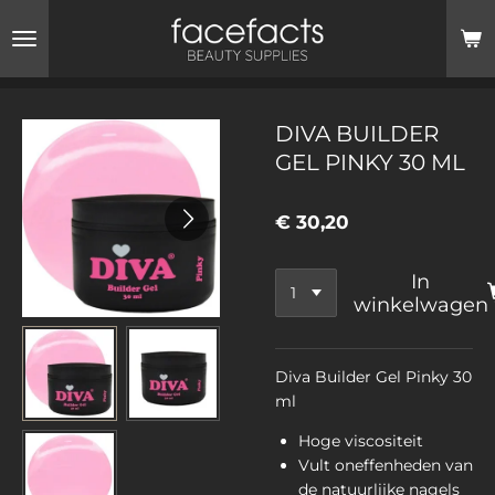
Ga
direct
naar
de
hoofdinhoud
DIVA BUILDER
GEL PINKY 30 ML
€ 30,20
In
winkelwagen
Diva Builder Gel Pinky 30
ml​
Hoge viscositeit
Vult oneffenheden van
de natuurlijke nagels