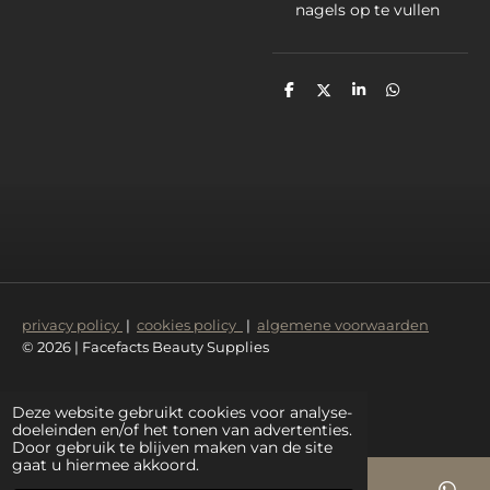
nagels op te vullen
D
D
S
D
e
e
h
e
l
e
a
l
e
l
r
e
n
e
n
privacy policy
|
cookies policy
|
algemene voorwaarden
© 2026 | Facefacts Beauty Supplies
Deze website gebruikt cookies voor analyse-
doeleinden en/of het tonen van advertenties.
Door gebruik te blijven maken van de site
gaat u hiermee akkoord.