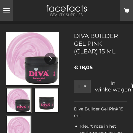
Ga
direct
naar
de
hoofdinhoud
DIVA BUILDER
GEL PINK
(CLEAR) 15 ML
€ 18,05
In
winkelwagen
Diva Builder Gel Pink 15
ml​.
Kleurt roze in het
potje, maar clear op