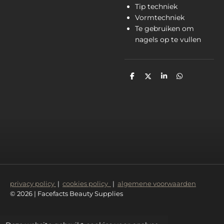
Tip techniek
Vormtechniek
Te gebruiken om
nagels op te vullen
D
D
S
D
e
e
h
e
l
e
a
l
e
l
r
e
n
e
n
privacy policy
|
cookies policy
|
algemene voorwaarden
© 2026 | Facefacts Beauty Supplies