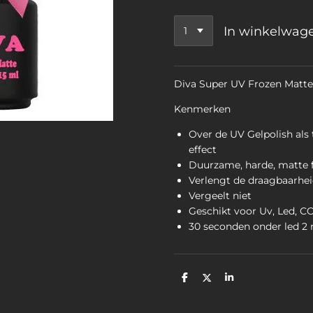
In winkelwag
Diva Super UV Frozen Matte
Kenmerken
Over de UV Gelpolish als
effect
Duurzame, harde, matte f
Verlengt de draagbaarhe
Vergeelt niet
Geschikt voor Uv, Led, C
30 seconden onder led 2
D
D
S
e
e
h
l
e
a
e
l
r