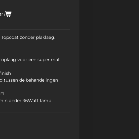
en
 Topcoat zonder plaklaag.
 toplaag voor een super mat
inish
id tussen de behandelingen
CFL
 min onder 36Watt lamp