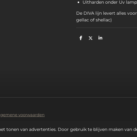
Uitharden onder Uv lam
De DIVA lijn levert alles voor
gellac of shellac)
D
D
S
e
e
h
l
e
a
e
l
r
n
e
lgemene voorwaarden
et tonen van advertenties. Door gebruik te blijven maken van d