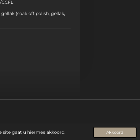
p/CCFL
 gellak (soak off polish, gellak,
e site gaat u hiermee akkoord.
Akkoord