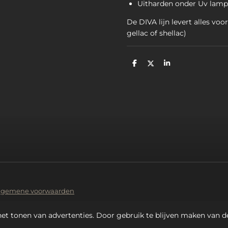
Uitharden onder Uv lam
De DIVA lijn levert alles voor
gellac of shellac)
D
D
S
e
e
h
l
e
a
e
l
r
n
e
lgemene voorwaarden
et tonen van advertenties. Door gebruik te blijven maken van d