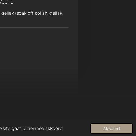
p/CCFL
 gellak (soak off polish, gellak,
e site gaat u hiermee akkoord.
Akkoord