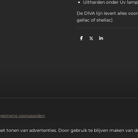
Uitharden onder Uv lam
De DIVA lijn levert alles voor
gellac of shellac)
D
D
S
e
e
h
l
e
a
e
l
r
n
e
lgemene voorwaarden
et tonen van advertenties. Door gebruik te blijven maken van d