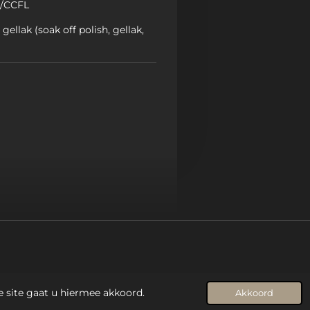
p/CCFL
 gellak (soak off polish, gellak,
e site gaat u hiermee akkoord.
Akkoord