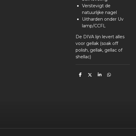
Verstevigt de
natuurlijke nagel
Uitharden onder Uv
lamp/CCFL
De DIVA lijn levert alles
voor gellak (soak off
polish, gellak, gellac of
shellac)
D
D
S
D
e
e
h
e
l
e
a
l
e
l
r
e
n
e
n