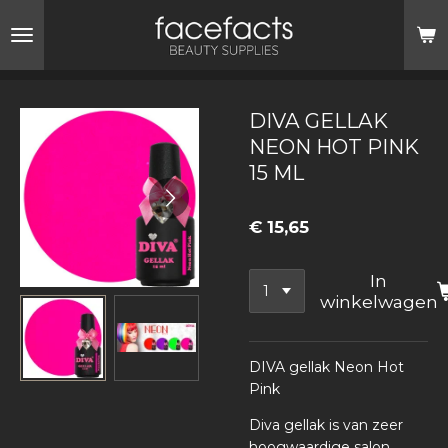
Ga
direct
naar
de
hoofdinhoud
DIVA GELLAK
NEON HOT PINK
15 ML
€ 15,65
In
winkelwagen
DIVA gellak Neon Hot
Pink
Diva gellak is van zeer
hoogwaardige salon