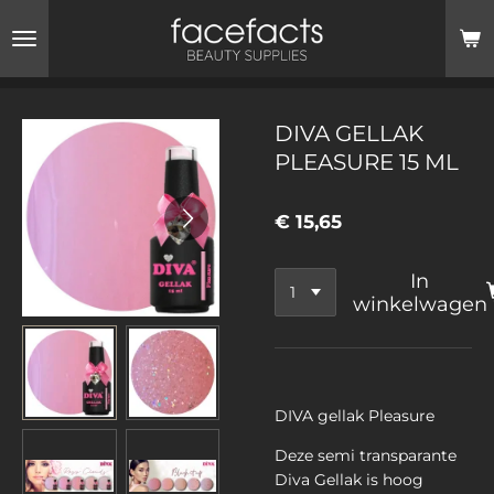
Ga
direct
naar
de
hoofdinhoud
DIVA GELLAK
PLEASURE 15 ML
€ 15,65
In
winkelwagen
DIVA gellak Pleasure
Deze semi transparante
Diva Gellak is hoog