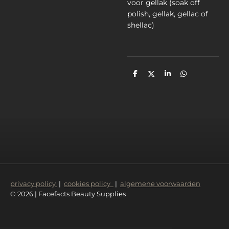
voor gellak (soak off
polish, gellak, gellac of
shellac)
D
D
S
D
e
e
h
e
l
e
a
l
e
l
r
e
n
e
n
privacy policy
|
cookies policy
|
algemene voorwaarden
© 2026 | Facefacts Beauty Supplies