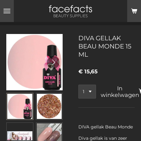
Ga
direct
naar
de
hoofdinhoud
DIVA GELLAK
BEAU MONDE 15
ML
€ 15,65
In
winkelwagen
DIVA gellak Beau Monde
Diva gellak is van zeer