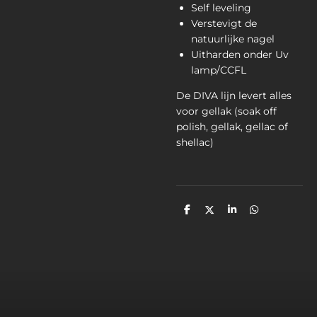
Self leveling
Verstevigt de
natuurlijke nagel
Uitharden onder Uv
lamp/CCFL
De DIVA lijn levert alles
voor gellak (soak off
polish, gellak, gellac of
shellac)
D
D
S
D
e
e
h
e
l
e
a
l
e
l
r
e
n
e
n