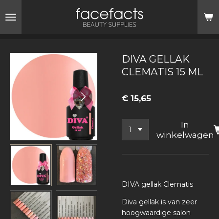
Ga
direct
naar
de
hoofdinhoud
DIVA GELLAK
CLEMATIS 15 ML
€ 15,65
In
winkelwagen
DIVA gellak Clematis
Diva gellak is van zeer
hoogwaardige salon