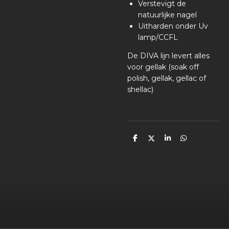
Verstevigt de
natuurlijke nagel
Uitharden onder Uv
lamp/CCFL
De DIVA lijn levert alles
voor gellak (soak off
polish, gellak, gellac of
shellac)
D
D
S
D
e
e
h
e
l
e
a
l
e
l
r
e
n
e
n