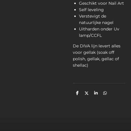
Geschikt voor Nail Art
Self leveling
Verstevigt de
natuurlijke nagel
Uitharden onder Uv
lamp/CCFL
De DIVA lijn levert alles
voor gellak (soak off
polish, gellak, gellac of
shellac)
D
D
S
D
e
e
h
e
l
e
a
l
e
l
r
e
n
e
n