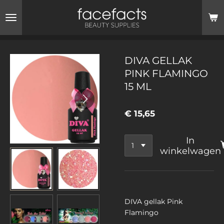
Ga
direct
naar
de
hoofdinhoud
DIVA GELLAK
PINK FLAMINGO
15 ML
€ 15,65
In
winkelwagen
DIVA gellak Pink
Flamingo