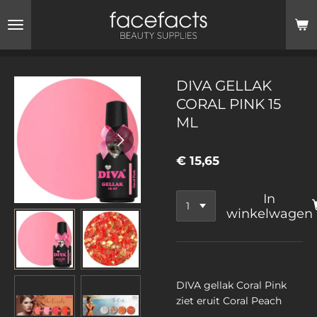
Ga
direct
naar
de
hoofdinhoud
DIVA GELLAK
CORAL PINK 15
ML
€ 15,65
In
winkelwagen
DIVA gellak Coral Pink
ziet eruit Coral Peach