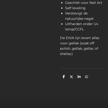
Geschikt voor Nail Art
Self leveling
Verstevigt de
natuurlijke nagel
Uitharden onder Uv
lamp/CCFL
De DIVA lijn levert alles
voor gellak (soak off
polish, gellak, gellac of
shellac)
D
D
S
D
e
e
h
e
l
e
a
l
e
l
r
e
n
e
n