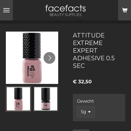
Ga
direct
naar
de
hoofdinhoud
ATTITUDE
EXTREME
EXPERT
ADHESIVE 0.5
SEC
€ 32,50
Gewicht