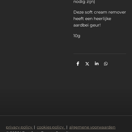
nodig zijn)
Deze soft cream remover
heeft een heerlijke
aardbei geur!
10g
D
D
S
D
e
e
h
e
l
e
a
l
e
l
r
e
n
e
n
privacy policy
|
cookies policy
|
algemene voorwaarden