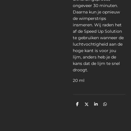
ongeveer 30 minuten.
Daarna kun je opnieuw
de wimperstrips
insmeren.
Wij raden het
af de Speed Up Solution
te gebruiken wanneer de
luchtvochtigheid aan de
hoge kant is voor jou
lijm, anders heb je de
kans dat de lijm te snel
droogt.
20 ml
D
D
S
D
e
e
h
e
l
e
a
l
e
l
r
e
n
e
n