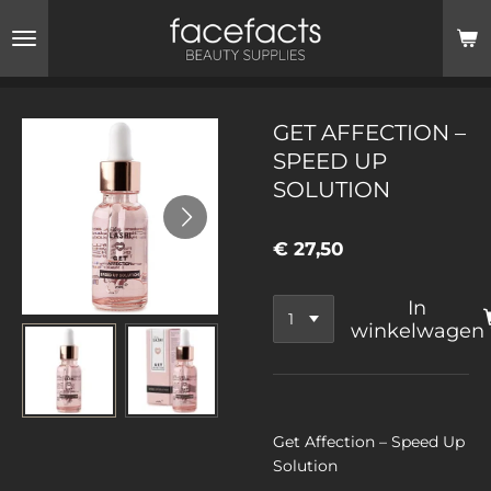
Ga
direct
naar
de
hoofdinhoud
GET AFFECTION –
SPEED UP
SOLUTION
€ 27,50
In
winkelwagen
Get Affection – Speed Up
Solution