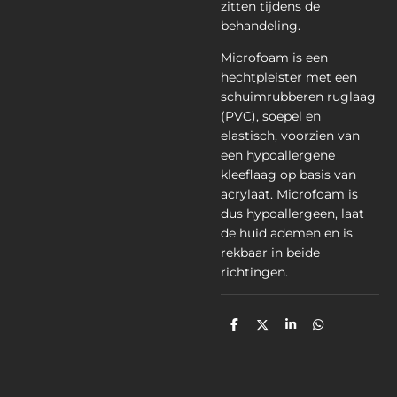
zitten tijdens de
behandeling.
Microfoam is een
hechtpleister met een
schuimrubberen ruglaag
(PVC), soepel en
elastisch, voorzien van
een hypoallergene
kleeflaag op basis van
acrylaat. Microfoam is
dus hypoallergeen, laat
de huid ademen en is
rekbaar in beide
richtingen.
D
D
S
D
e
e
h
e
l
e
a
l
e
l
r
e
n
e
n