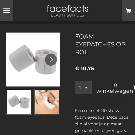
Ga
direct
naar
de
hoofdinhoud
FOAM
EYEPATCHES OP
ROL
€ 10,75
In
winkelwagen
Een rol met 110 stuks
foam eyepads. Deze pads
zijn al voor je op maat
gemaakt en blijven goed