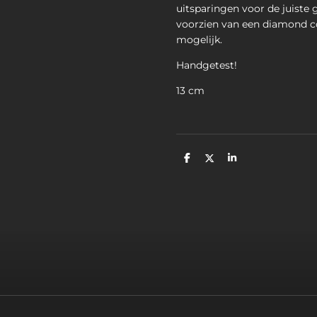
uitsparingen voor de juiste g
voorzien van een diamond co
mogelijk.
Handgetest!
13 cm
D
D
S
e
e
h
l
e
a
e
l
r
n
e