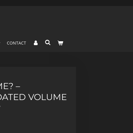
CONTACT
E? –
OATED VOLUME
°